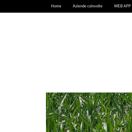
Home
Aziende coinvolte
WEB APP